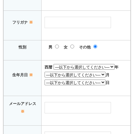
フリガナ
※
性別
男
女
その他
西暦
年
生年月日
※
月
日
メールアドレス
※