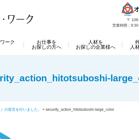
〒 10
営業時間：9:30
ワーク
お仕事を
人材を
お探しの方へ
お探しの企業様へ
人
rity_action_hitotsuboshi-large_
星）の宣言を行いました。
>
security_action_hitotsuboshi-large_color